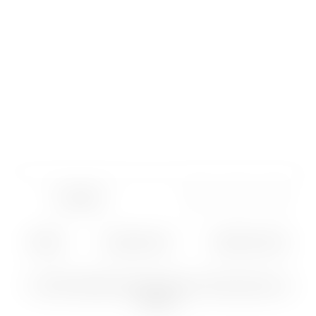
Kontakt
AGBs
Impressum
Datenschutz
© 2020 Maßschuhmacherei Hennemann &
Braun